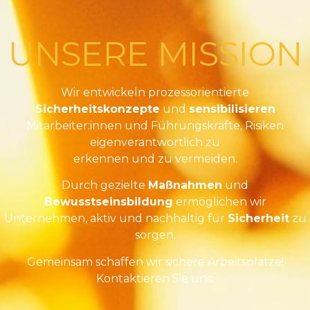
UNSERE MISSION
Wir entwickeln prozessorientierte
Sicherheitskonzepte
und
sensibilisieren
Mitarbeiter:innen und Führungskräfte, Risiken
eigenverantwortlich zu
erkennen und zu vermeiden.
Durch gezielte
Maßnahmen
und
Bewusstseinsbildung
ermöglichen wir
Unternehmen, aktiv und nachhaltig für
Sicherheit
zu
sorgen.
Gemeinsam schaffen wir sichere Arbeitsplätze!
Kontaktieren Sie uns.