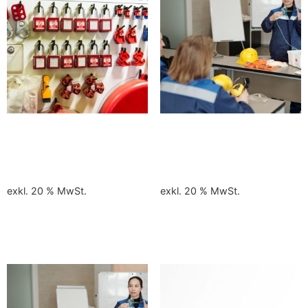
LOTO – Refresh am
Ausbildung SVP von
25.09.2026
28.-30.09.2026
270,00
€
510,00
€
exkl. 20 % MwSt.
exkl. 20 % MwSt.
In den Warenkorb
In den Warenkorb