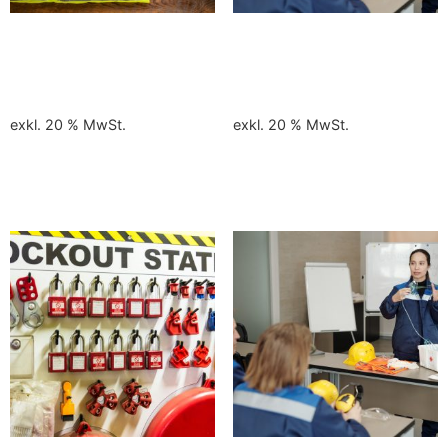
PSA – Ausbildung am
Ausbildung SVP von
20.11.2026
16.-18.11.2026
220,00
€
510,00
€
exkl. 20 % MwSt.
exkl. 20 % MwSt.
In den Warenkorb
In den Warenkorb