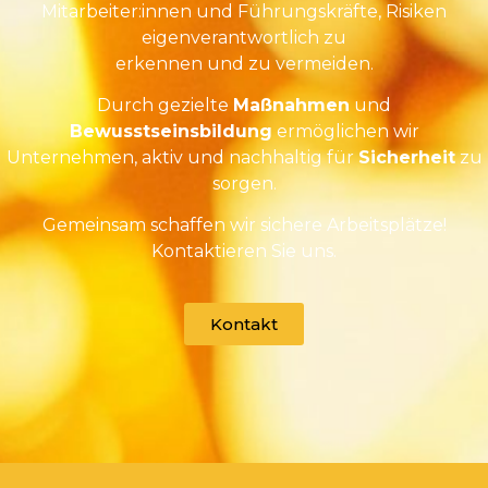
Mitarbeiter:innen und Führungskräfte, Risiken
eigenverantwortlich zu
erkennen und zu vermeiden.
Durch gezielte
Maßnahmen
und
Bewusstseinsbildung
ermöglichen wir
Unternehmen, aktiv und nachhaltig für
Sicherheit
zu
sorgen.
Gemeinsam schaffen wir sichere Arbeitsplätze!
Kontaktieren Sie uns.
Kontakt