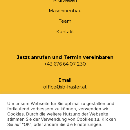
Prüfwesen
Maschinenbau
Team
Kontakt
Jetzt anrufen und Termin vereinbaren
+43 676 64 07 230
Email
office@ib-hasler.at
Um unsere Webseite für Sie optimal zu gestalten und
fortlaufend verbessern zu können, verwenden wir
Cookies. Durch die weitere Nutzung der Webseite
stimmen Sie der Verwendung von Cookies zu. Klicken
Sie auf “OK”, oder ändern Sie die Einstellungen.
© 2025 im Herzen Österreichs von
Mediadome Werbeagentur