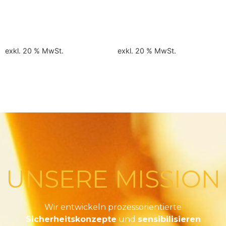
LOTO – Fachkunde von
Ausbildung SVP von
11.-12.11.2026
28.-30.09.2026
790,00
€
510,00
€
exkl. 20 % MwSt.
exkl. 20 % MwSt.
In den Warenkorb
In den Warenkorb
UNSERE MISSION
Wir entwickeln prozessorientierte
Sicherheitskonzepte
und
sensibilisieren