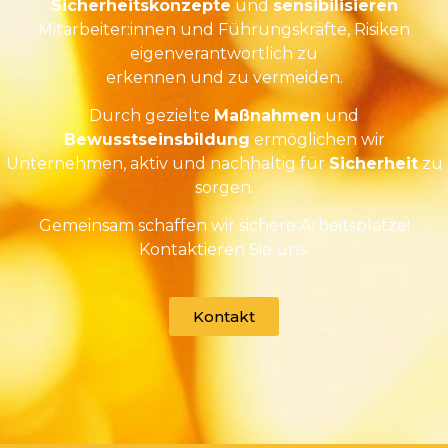
Sicherheitskonzepte
und
sensibilisieren
Mitarbeiter:innen und Führungskräfte, Risiken
eigenverantwortlich zu
erkennen und zu vermeiden.
Durch gezielte
Maßnahmen
und
Bewusstseinsbildung
ermöglichen wir
Unternehmen, aktiv und nachhaltig für
Sicherheit
zu
sorgen.
Gemeinsam schaffen wir sichere Arbeitsplätze!
Kontaktieren Sie uns.
Kontakt