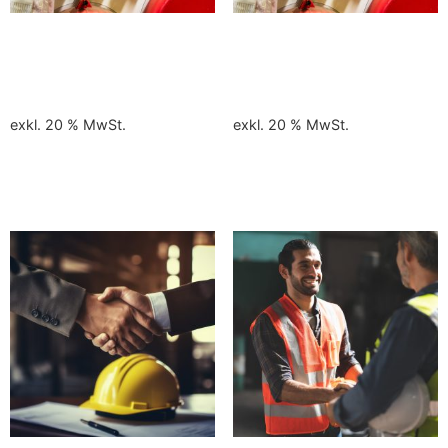
LOTO – Fachkunde von
LOTO – Basis am
23.-24.09.2026
21.09.2026
790,00
€
370,00
€
exkl. 20 % MwSt.
exkl. 20 % MwSt.
In den Warenkorb
In den Warenkorb