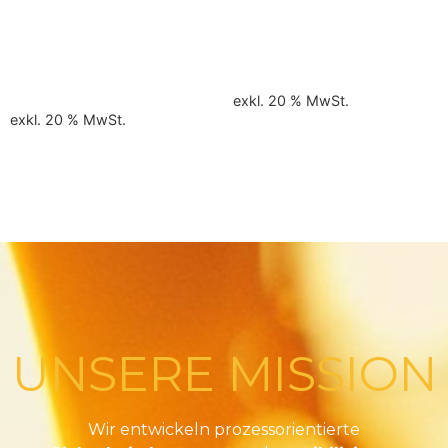
Kommunikation und
SVP Zusatzmodul am
Konfliktmanagement am
01.10.2026
26.11.2026
220,00
€
470,00
€
exkl. 20 % MwSt.
exkl. 20 % MwSt.
In den Warenkorb
In den Warenkorb
UNSERE MISSION
Wir entwickeln prozessorientierte