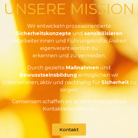
UNSERE MISSION
Wir entwickeln prozessorientierte
Sicherheitskonzepte
und
sensibilisieren
Mitarbeiter:innen und Führungskräfte, Risiken
eigenverantwortlich zu
erkennen und zu vermeiden.
Durch gezielte
Maßnahmen
und
Bewusstseinsbildung
ermöglichen wir
Unternehmen, aktiv und nachhaltig für
Sicherheit
zu
sorgen.
Gemeinsam schaffen wir sichere Arbeitsplätze!
Kontaktieren Sie uns.
Kontakt