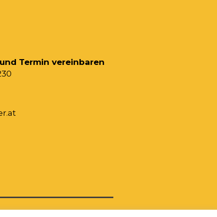
 und Termin vereinbaren
230
r.at