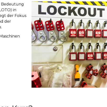
ie Bedeutung
LOTO) in
iegt der Fokus
nd der
.
n Maschinen