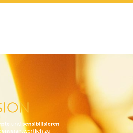
SION
epte
und
sensibilisieren
igenverantwortlich zu