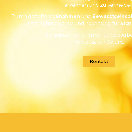
erkennen und zu vermeiden
Durch gezielte
Maßnahmen
und
Bewusstseinsb
Unternehmen, aktiv und nachhaltig für
Sich
Gemeinsam schaffen wir sichere Arbei
Kontaktieren Sie uns.
Kontakt