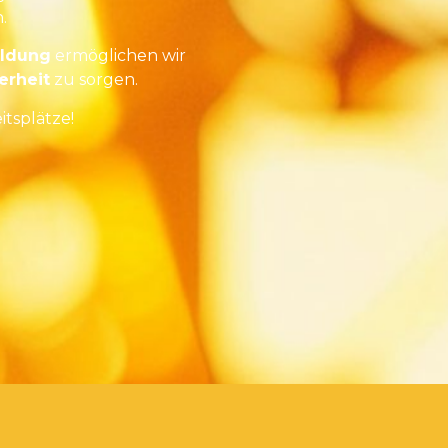
.
ildung
ermöglichen wir
erheit
zu sorgen.
tsplätze!